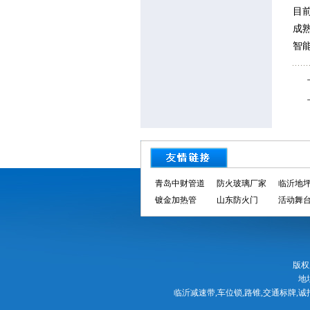
目
成
智
青岛中财管道
防火玻璃厂家
临沂地
镀金加热管
山东防火门
活动舞
版权所
地
临沂减速带,车位锁,路锥,交通标牌,诚