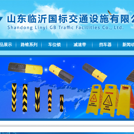
品展示
路锥系列
车位锁
减速带
挡车器
新闻