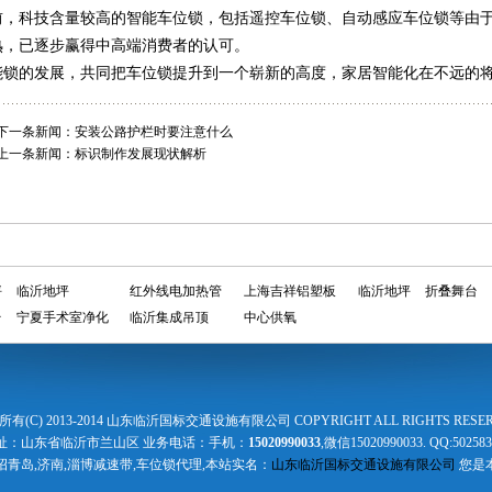
前，科技含量较高的智能车位锁，包括遥控车位锁、自动感应车位锁等由
熟，已逐步赢得中高端消费者的认可。
能锁的发展，共同把车位锁提升到一个崭新的高度，家居智能化在不远的
下一条新闻：
安装公路护栏时要注意什么
上一条新闻：
标识制作发展现状解析
坪
临沂地坪
红外线电加热管
上海吉祥铝塑板
临沂地坪
折叠舞台
台
宁夏手术室净化
临沂集成吊顶
中心供氧
有(C) 2013-2014 山东临沂国标交通设施有限公司 COPYRIGHT ALL RIGHTS RESE
址：山东省临沂市兰山区 业务电话：手机：
15020990033
,微信15020990033. QQ:502583
招青岛,济南,淄博减速带,车位锁代理,本站实名：
山东临沂国标交通设施有限公司
您是