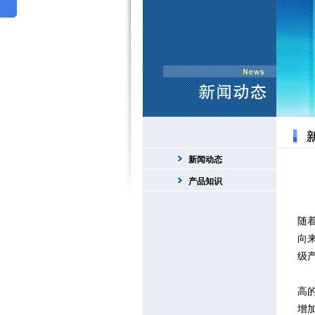
新闻动态
产品知识
随
向
级
一
高
增