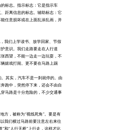
为的标志。指示标志：它是指示车
点、距离信息的标志。辅助标志：它
不能任意损坏或在上面乱涂乱画，并
，我们上学读书、放学回家、节假
保护意识。我们走路要走在人行道
东张西望，不能一边走一边玩耍，不
车辆嬉戏打闹。更不要在马路上踢
的。其实，汽车不是一刹就停的。由
在奔跑中，突然停下来，还会不由自
乱穿马路是十分危险的，不少交通事
地方，被称为“视线死角”。要是有
所以我们横过马路前要注意左右来往
”和“人行天桥”上行走，这样才比