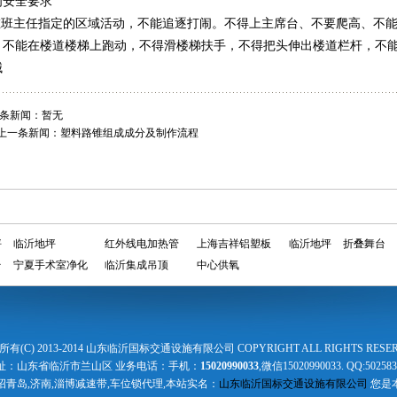
间安全要求
班主任指定的区域活动，不能追逐打闹。不得上主席台、不要爬高、不能
。不能在楼道楼梯上跑动，不得滑楼梯扶手，不得把头伸出楼道栏杆，不
械
条新闻：暂无
上一条新闻：
塑料路锥组成成分及制作流程
坪
临沂地坪
红外线电加热管
上海吉祥铝塑板
临沂地坪
折叠舞台
台
宁夏手术室净化
临沂集成吊顶
中心供氧
有(C) 2013-2014 山东临沂国标交通设施有限公司 COPYRIGHT ALL RIGHTS RESE
址：山东省临沂市兰山区 业务电话：手机：
15020990033
,微信15020990033. QQ:502583
招青岛,济南,淄博减速带,车位锁代理,本站实名：
山东临沂国标交通设施有限公司
您是