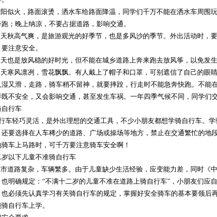
阳似火，路面滚烫，洒水车给路面降温，同学们千万不能在洒水车周围玩
奔跑；晚上纳凉，不要占据道路，影响交通。
天秋高气爽，是旅游观光的好季节，也是多风沙的季节。外出活动时，要
，要注意安全。
天也是放风稳的好时光，但不能在城乡道路上奔来跑去放风筝，以免发生
天寒风凛冽，雪花飘飘。有人戴上了帽子和口罩，可别遮信了自己的眼睛
又湿又滑，走路，骑车稍不留神，就要摔跤，行走时不能急奔快跑。不能
样既不安全，又会影响交通，甚至发生车祸。一年四季气候不同，同学们
骑自行车
行车轻巧灵活，是外出理想的交通工具，不少小朋友都想学骑自行车。学
，还要选择在人车稀少的道路、广场或操场等地方，禁止在交通繁忙的地
地骑车上马路时，可千万要注意骑车安全啊！
二岁以下儿童不准骑自行车
市道路复杂，车辆繁多。由于儿童缺少生活经验，应变能力差，同时《中
》也明确规定：“不满十二岁的儿童不准在道路上骑自行车”，小朋友们应
，也必须先认真学习有关骑自行车的规定，掌握好安全骑车的基本要领后再
能骑自行车上学。