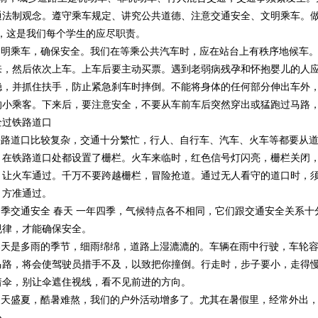
通法制观念。遵守乘车规定、讲究公共道德、注意交通安全、文明乘车。做
”，这是我们每个学生的应尽职责。
明乘车，确保安全。我们在等乘公共汽车时，应在站台上有秩序地候车。
来，然后依次上车。上车后要主动买票。遇到老弱病残孕和怀抱婴儿的人
稳，并抓住扶手，防止紧急刹车时摔倒。不能将身体的任何部分伸出车外
的小乘客。下来后，要注意安全，不要从车前车后突然穿出或猛跑过马路
全过铁路道口
路道口比较复杂，交通十分繁忙，行人、自行车、汽车、火车等都要从道
，在铁路道口处都设置了栅栏。火车来临时，红色信号灯闪亮，栅栏关闭
，让火车通过。千万不要跨越栅栏，冒险抢道。通过无人看守的道口时，
，方准通过。
季交通安全 春天 一年四季，气候特点各不相同，它们跟交通安全关系十
规律，才能确保安全。
天是多雨的季节，细雨绵绵，道路上湿漉漉的。车辆在雨中行驶，车轮容
马路，将会使驾驶员措手不及，以致把你撞倒。行走时，步子要小，走得
着伞，别让伞遮住视线，看不见前进的方向。
天盛夏，酷暑难熬，我们的户外活动增多了。尤其在暑假里，经常外出，
心。