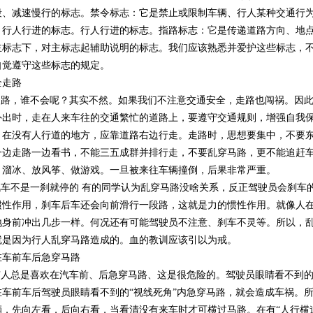
段、减速慢行的标志。禁令标志：它是禁止或限制车辆、行人某种交通行
、行人行进的标志。行人行进的标志。指路标志：它是传递道路方向、地
主标志下，对主标志起辅助说明的标志。我们应该熟悉并爱护这些标志，
自觉遵守这些标志的规定。
全走路
路，谁不会呢？其实不然。如果我们不注意交通安全，走路也闯祸。因此
外出时，走在人来车往的交通繁忙的道路上，要遵守交通规则，增强自我
。在没有人行道的地方，应靠道路右边行走。走路时，思想要集中，不要
一边走路一边看书，不能三五成群并排行走，不要乱穿马路，更不能追赶
、溜冰、放风筝、做游戏。一旦被来往车辆撞倒，后果非常严重。
车不是一刹就停的 有的同学认为乱穿马路没啥关系，反正驾驶员会刹车
惯性作用，刹车后车还会向前滑行一段路，这就是力的惯性作用。就像人
地身前冲出几步一样。何况还有可能驾驶员不注意、刹车不灵等。所以，
就是因为行人乱穿马路造成的。血的教训应该引以为戒。
在车前车后急穿马路
人总是喜欢在汽车前、后急穿马路、这是很危险的。驾驶员眼睛看不到的
在车前车后驾驶员眼睛看不到的“视线死角”内急穿马路，就会造成车祸。
辆，先向左看，后向右看，当看清没有来车时才可横过马路。在有“人行横道