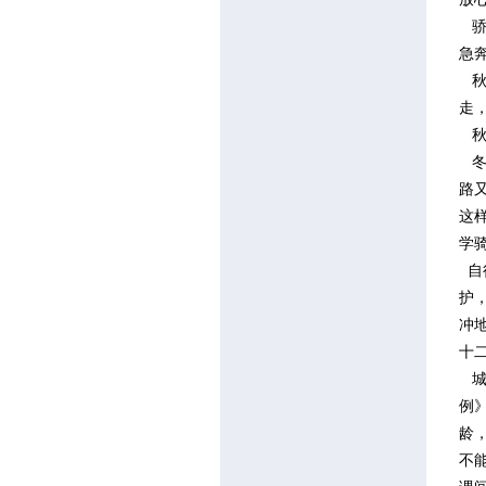
骄
急
秋
走
秋
冬
路
这
学
自
护
冲
十
城
例
龄
不