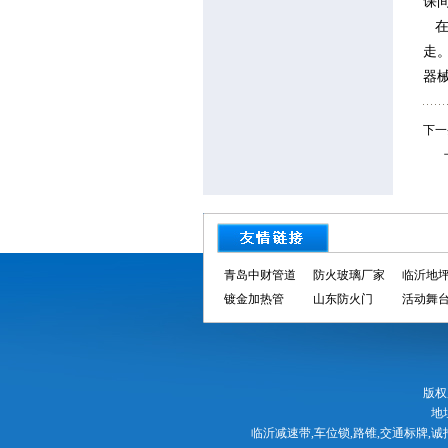
课
在
走
器
下一
青岛中财管道
防火玻璃厂家
临沂地
镀金加热管
山东防火门
活动舞
版权所
地
临沂减速带,车位锁,路锥,交通标牌,诚