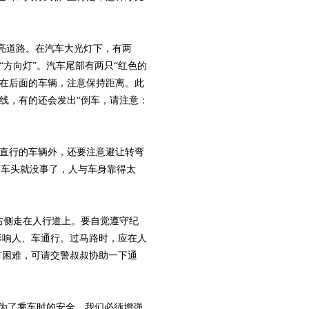
照亮道路。在汽车大光灯下，有两
“方向灯”。汽车尾部有两只“红色的
驶在后面的车辆，注意保持距离。此
光线，有的还会发出“倒车，请注意：
往直行的车辆外，还要注意避让转弯
了车头就没事了，人与车身靠得太
右侧走在人行道上。要自觉遵守纪
影响人、车通行。过马路时，应在人
有困难，可请交警叔叔协助一下通
为了乘车时的安全，我们必须增强